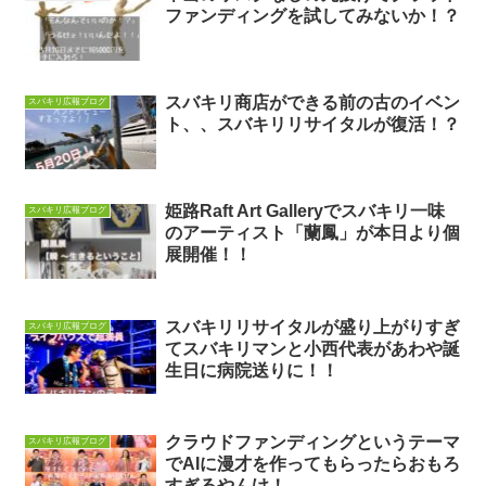
ファンディングを試してみないか！？
スバキリ商店ができる前の古のイベン
スバキリ広報ブログ
ト、、スバキリリサイタルが復活！？
姫路Raft Art Galleryでスバキリ一味
スバキリ広報ブログ
のアーティスト「蘭鳳」が本日より個
展開催！！
スバキリリサイタルが盛り上がりすぎ
スバキリ広報ブログ
てスバキリマンと小西代表があわや誕
生日に病院送りに！！
クラウドファンディングというテーマ
スバキリ広報ブログ
でAIに漫才を作ってもらったらおもろ
すぎるやんけ！