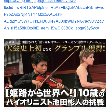
https://camp-fire.jp/projects/919896/view?
fbclid=IwRlRTSAPbIp9leHRuA2FlbQIxMABzcnRjBmFwc
F9pZAo2NjI4NTY4Mzc5AAEezt-
ADqZmGf3W7CYkEFDuUje7A880pWMYNG7agvUVZgv
An_rH5a58KOto9tE_aem_ISwCI0JBOd_spqa95y5yxA