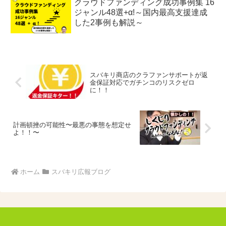
クラウドファンディング成功事例集 16
ジャンル48選+α!～国内最高支援達成
した2事例も解説～
スバキリ商店のクラファンサポートが返
金保証対応でガチンコのリスクゼロ
に！！
計画頓挫の可能性〜最悪の事態を想定せ
よ！！〜
ホーム
スバキリ広報ブログ