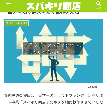
メニュー
検索
自分を知り他人を知り世界を知る
スバキリ広報ブログ
2026.01.31
奇数隔週金曜日は、日本一のクラウドファンディングサポ
ート事業「スバキリ商店」のネタを軸に執筆させていただ