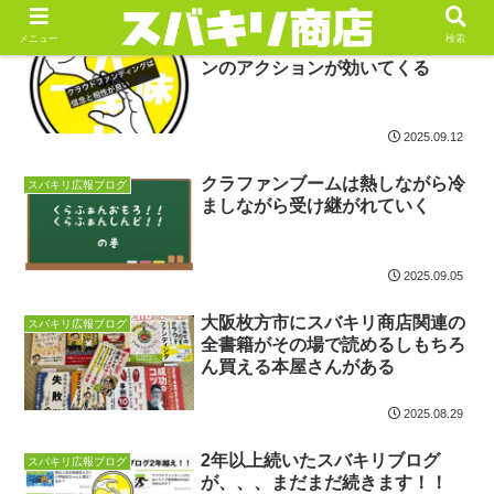
メニュー
検索
確固たる信念のある人はクラファ
スバキリ広報ブログ
ンのアクションが効いてくる
2025.09.12
クラファンブームは熱しながら冷
スバキリ広報ブログ
ましながら受け継がれていく
2025.09.05
大阪枚方市にスバキリ商店関連の
スバキリ広報ブログ
全書籍がその場で読めるしもちろ
ん買える本屋さんがある
2025.08.29
2年以上続いたスバキリブログ
スバキリ広報ブログ
が、、、まだまだ続きます！！