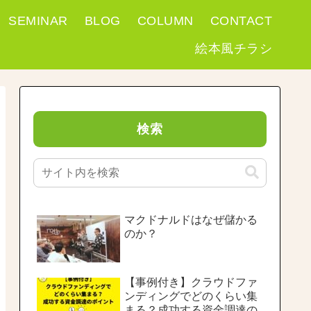
SEMINAR
BLOG
COLUMN
CONTACT
絵本風チラシ
検索
マクドナルドはなぜ儲かる
のか？
【事例付き】クラウドファ
ンディングでどのくらい集
まる？成功する資金調達の