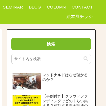
SEMINAR
BLOG
COLUMN
CONTACT
絵本風チラシ
検索
マクドナルドはなぜ儲かる
のか？
【事例付き】クラウドファ
ンディングでどのくらい集
まる？成功する資金調達の