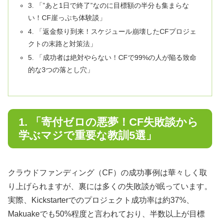
3. 「”あと1日で終了”なのに目標額の半分も集まらな
い！CF崖っぷち体験談」
4. 「返金祭り到来！スケジュール崩壊したCFプロジェ
クトの末路と対策法」
5. 「成功者は絶対やらない！CFで99%の人が陥る致命
的な3つの落とし穴」
1. 「寄付ゼロの悪夢！CF失敗談から
学ぶマジで重要な教訓5選」
クラウドファンディング（CF）の成功事例は華々しく取
り上げられますが、裏には多くの失敗談が眠っています。
実際、Kickstarterでのプロジェクト成功率は約37%、
Makuakeでも50%程度と言われており、半数以上が目標