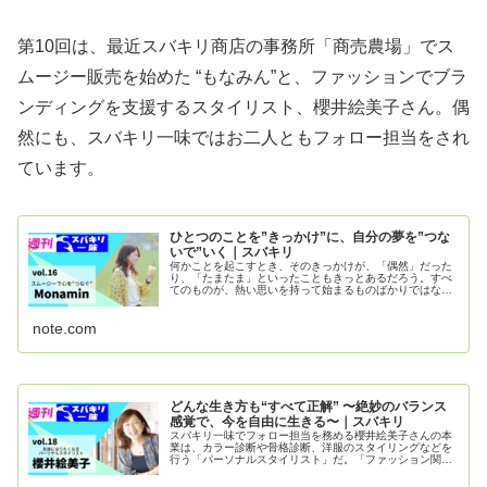
第10回は、最近スバキリ商店の事務所「商売農場」でス
ムージー販売を始めた “もなみん”と、ファッションでブラ
ンディングを支援するスタイリスト、櫻井絵美子さん。偶
然にも、スバキリ一味ではお二人ともフォロー担当をされ
ています。
ひとつのことを”きっかけ”に、自分の夢を”つな
いで”いく｜スバキリ
何かことを起こすとき、そのきっかけが、「偶然」だった
り、「たまたま」といったこともきっとあるだろう。すべ
てのものが、熱い思いを持って始まるものばかりではな
い。「たまたま」始まったものを続けていくうちに、自分
がやっていることへの意義とか方向性がなんとなく見えて
note.com
くることもある。手探りでもそれが続いていけば、いつか
自分にとっ...
どんな生き方も“すべて正解” 〜絶妙のバランス
感覚で、今を自由に生きる〜｜スバキリ
スバキリ一味でフォロー担当を務める櫻井絵美子さんの本
業は、カラー診断や骨格診断、洋服のスタイリングなどを
行う「パーソナルスタイリスト」だ。「ファッション関係
の仕事をしている人」と聞くと、近づきがたいオーラーや
気後れしてしまう雰囲気を想像するのは、私だけではない