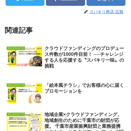
スバキリ商店 広報
関連記事
クラウドファンディングのプロデュー
プレスリリース
ス件数が1000件目前！ ──チャレンジ
する人を応援する〝スバキリ一味〟の
挑戦
「絵本風チラシ」でお客様の心に届く
プレスリリース
プロモーションを
地域企業×クラウドファンディング。
プレスリリース
地域創生のために千葉市の財団が応
援。 千葉市産業振興財団と業務提携