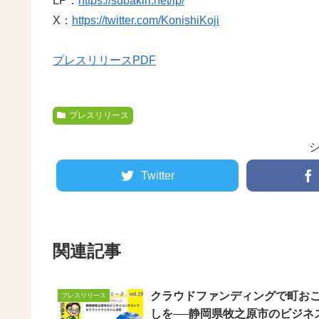
LP：
https://subakiri.net/lp/
X：
https://twitter.com/KonishiKoji
プレスリリースPDF
プレスリリース
Twitter
関連記事
クラウドファンディングで町お
プレスリリース
しを──静岡県牧之原市のビジネ