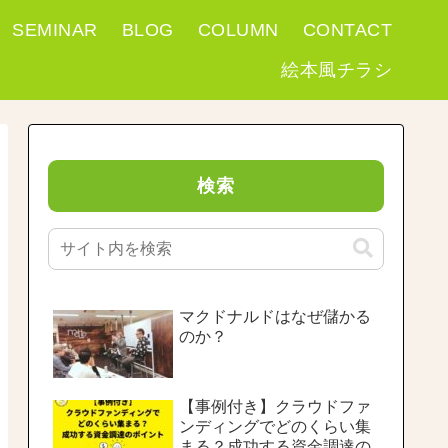
SEMINAR
BLOG
COLUMN
CONTACT
絵本風チラシ
検索
マクドナルドはなぜ儲かる
のか？
【事例付き】クラウドファ
ンディングでどのくらい集
まる？成功する資金調達の