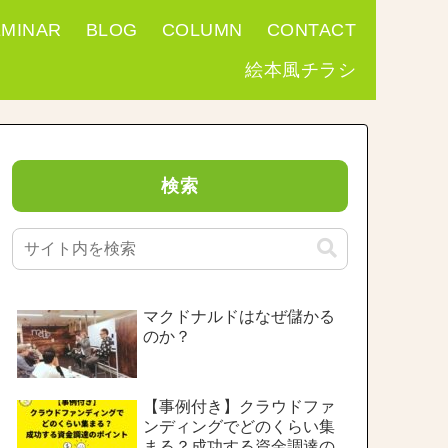
EMINAR
BLOG
COLUMN
CONTACT
絵本風チラシ
検索
マクドナルドはなぜ儲かる
のか？
【事例付き】クラウドファ
ンディングでどのくらい集
まる？成功する資金調達の