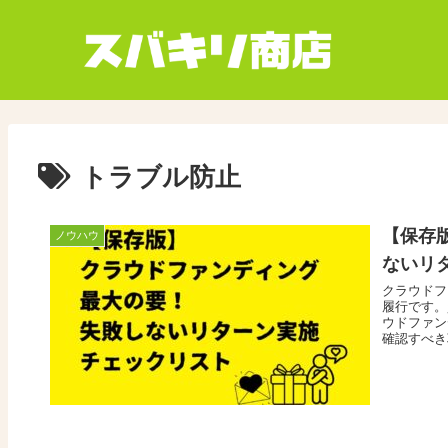
トラブル防止
【保存
ノウハウ
ないリ
クラウドフ
履行です。
ウドファン
確認すべき