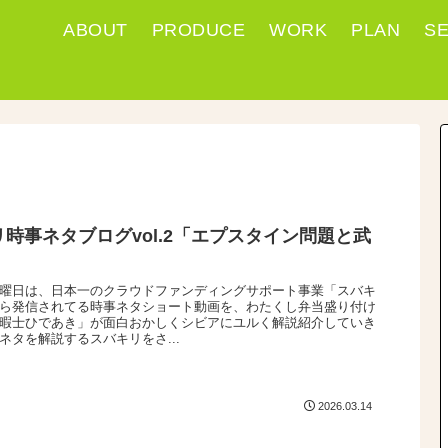
ABOUT
PRODUCE
WORK
PLAN
S
時事ネタブログvol.2「エプスタイン問題と武
曜日は、日本一のクラウドファンディングサポート事業「スバキ
ら発信されてる時事ネタショート動画を、わたくし弁当盛り付け
暇士ひであき」が面白おかしくシビアにユルく解説紹介していき
ネタを解説するスバキリをさ...
2026.03.14