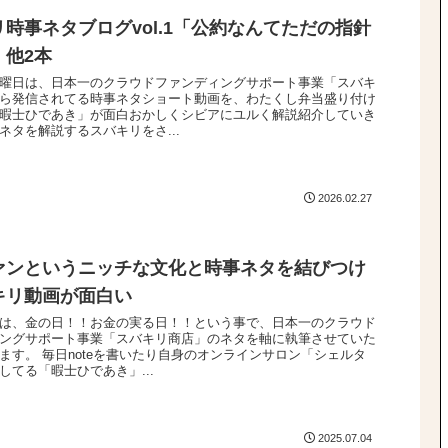
時事ネタブログvol.1「公約なんてただの指針
」他2本
曜日は、日本一のクラウドファンディングサポート事業「スバキ
ら発信されてる時事ネタショート動画を、わたくし弁当盛り付け
暇士ひであき」が面白おかしくシビアにユルく解説紹介していき
ネタを解説するスバキリをさ...
2026.02.27
ァンというニッチな文化と時事ネタを結びつけ
キリ動画が面白い
は、金の日！！お金の実る日！！という事で、日本一のクラウド
ングサポート事業「スバキリ商店」のネタを軸に執筆させていた
ます。 毎日noteを書いたり自身のオンラインサロン「シェルタ
してる「暇士ひであき」...
2025.07.04