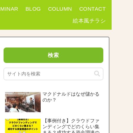
EMINAR
BLOG
COLUMN
CONTACT
絵本風チラシ
検索
マクドナルドはなぜ儲かる
のか？
【事例付き】クラウドファ
ンディングでどのくらい集
まる？成功する資金調達の