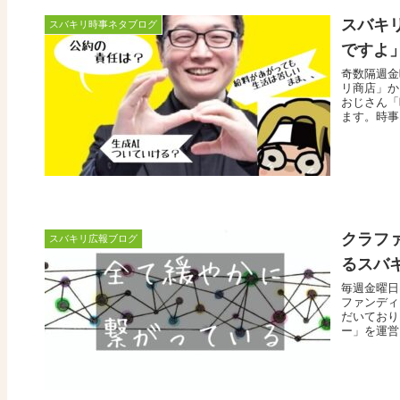
スバキリ
スバキリ時事ネタブログ
ですよ
奇数隔週金
リ商店」か
おじさん「
ます。時事
クラフ
スバキリ広報ブログ
るスバ
毎週金曜日
ファンディ
だいており
ー」を運営