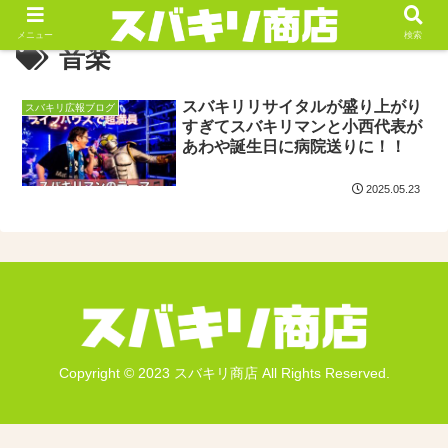
メニュー
検索
音楽
スバキリリサイタルが盛り上がり
スバキリ広報ブログ
すぎてスバキリマンと小西代表が
あわや誕生日に病院送りに！！
2025.05.23
Copyright © 2023 スバキリ商店 All Rights Reserved.