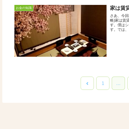
家は賃
お金の知識
さあ、今回
略)家は賃
す。僕はシ
す。では、
前
1
…
へ