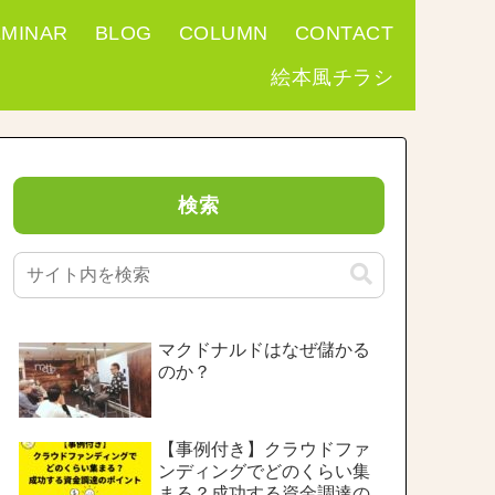
EMINAR
BLOG
COLUMN
CONTACT
絵本風チラシ
検索
マクドナルドはなぜ儲かる
のか？
【事例付き】クラウドファ
ンディングでどのくらい集
まる？成功する資金調達の