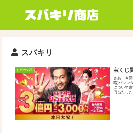
スバキリ
宝くじ
お金の知識
さあ、今回
略)バレン
について書
円当たった