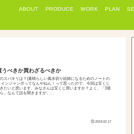
ABOUT
PRODUCE
WORK
PLAN
S
買うべきか買わざるべきか
のスバキリは？(素晴らしい風水切り絵師になるためのノートの
タインジャンボってなんやねん！って思ったので、今回は宝くじ
きたいと思います。みなさんは宝くじ買いますか？よく、「3億
ら」なんて話を聞きますが、...
2019.02.17