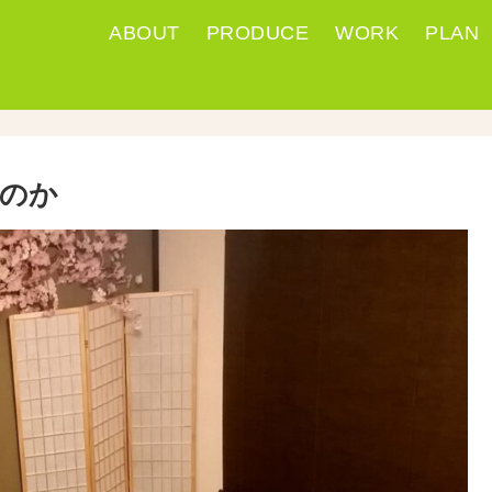
ABOUT
PRODUCE
WORK
PLAN
のか