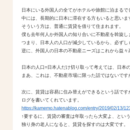
日本にいる外国人の全てがホテルや旅館に泊まるで
中には、長期的に日本に滞在する方もいると思いま
そういう方は、普通に賃貸を借りて住まれます。
僕も去年何人か外国人の知り合いに不動産を斡旋し
つまり、日本人の人口が減少しているから、必ずし
逆に、外国人の日本の不動産ニーズはこれから益々
日本の人口=日本人だけ切り取って考えては、日本
まあ、これは、不動産市場に限った話ではないです
次に、賃貸は容易に住み替えができるという話です
ログを書いてくれています。
https://kamemo.hatenablog.com/entry/2019/02/13/1
↑要するに、賃貸の審査は年取ったら大変よ、とい
独り身の老人になると、賃貸を探すのは大変です。