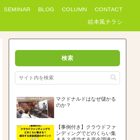
SEMINAR
BLOG
COLUMN
CONTACT
絵本風チラシ
検索
マクドナルドはなぜ儲かる
のか？
【事例付き】クラウドファ
ンディングでどのくらい集
まる？成功する資金調達の