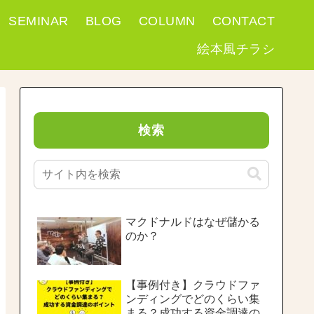
SEMINAR
BLOG
COLUMN
CONTACT
絵本風チラシ
検索
マクドナルドはなぜ儲かる
のか？
【事例付き】クラウドファ
ンディングでどのくらい集
まる？成功する資金調達の