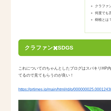
クラファン
何度でも
樹植とは
クラファン✖️SDGS
これについてのちゃんとしたブログはスバキリHP
てるので見てもらうのが良い！
https://prtimes.jp/main/html/rd/p/000000025.0001243