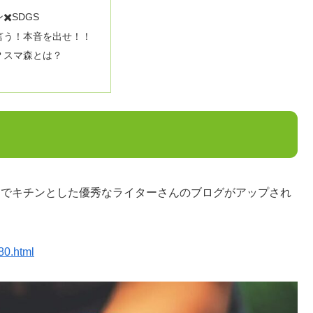
✖️SDGS
言う！本音を出せ！！
？スマ森とは？
内でキチンとした優秀なライターさんのブログがアップされ
80.html