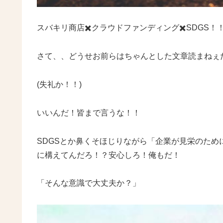
スバキリ商店✖️クラウドファンディング✖️SDGS
さて、、どうせお前らはちゃんとした文章読まねぇ
(失礼か！！)
いいんだ！皆まで言うな！！
SDGSとか鼻くそほじりながら「企業が見栄のた
に構えてんだろ！？安心しろ！俺もだ！
「そんな意識で大丈夫か？」