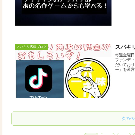
スバキリ
スバキリ広報ブログ
毎週金曜日
ファンディ
だいており
ー」を運営
次のペ