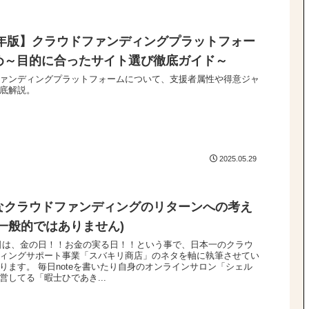
25年版】クラウドファンディングプラットフォー
め～目的に合ったサイト選び徹底ガイド～
ァンディングプラットフォームについて、支援者属性や得意ジャ
底解説。
2025.05.29
なクラウドファンディングのリターンへの考え
く一般的ではありません)
日は、金の日！！お金の実る日！！という事で、日本一のクラウ
ィングサポート事業「スバキリ商店」のネタを軸に執筆させてい
ります。 毎日noteを書いたり自身のオンラインサロン「シェル
営してる「暇士ひであき...