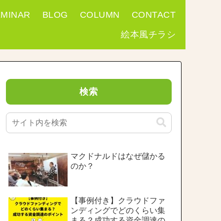
EMINAR
BLOG
COLUMN
CONTACT
絵本風チラシ
検索
マクドナルドはなぜ儲かる
のか？
【事例付き】クラウドファ
ンディングでどのくらい集
まる？成功する資金調達の