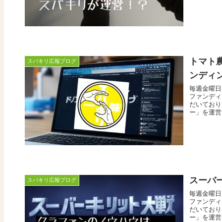
トマト
スバキリ広報ブログ
ンディ
毎週金曜日
ファンディ
だいており
ー」を運営
スーバ
スバキリ広報ブログ
毎週金曜日
ファンディ
だいており
ー」を運営