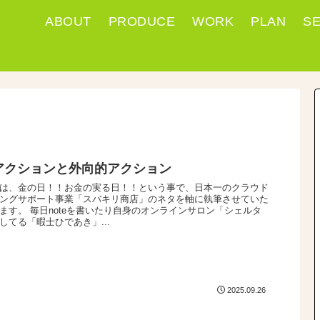
ABOUT
PRODUCE
WORK
PLAN
S
アクションと外向的アクション
は、金の日！！お金の実る日！！という事で、日本一のクラウド
ングサポート事業「スバキリ商店」のネタを軸に執筆させていた
ます。 毎日noteを書いたり自身のオンラインサロン「シェルタ
してる「暇士ひであき」...
2025.09.26