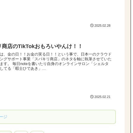
2025.02.28
商店のTikTokおもろいやんけ！！
は、金の日！！お金の実る日！！という事で、日本一のクラウド
ングサポート事業「スバキリ商店」のネタを軸に執筆させていた
ます。 毎日noteを書いたり自身のオンラインサロン「シェルタ
してる「暇士ひであき」...
2025.02.21
ージ