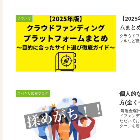
【20
ノウハウ
ムまと
クラウドフ
ンルなど徹
個人的
スバキリ広報ブログ
方(全
毎週金曜
ドファンデ
ただいてお
ター」を運