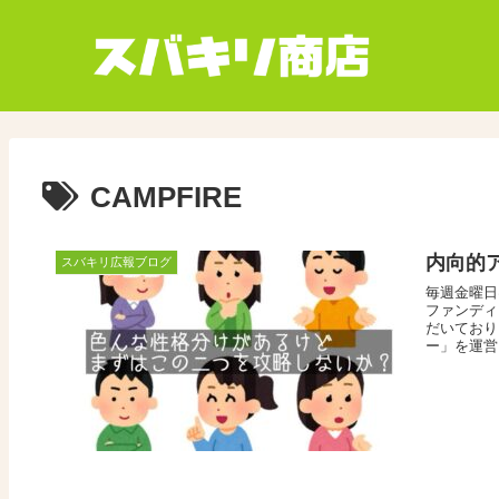
CAMPFIRE
内向的
スバキリ広報ブログ
毎週金曜日
ファンディ
だいており
ー」を運営