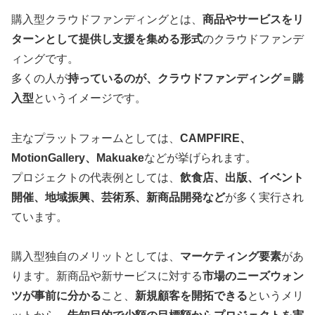
購入型クラウドファンディングとは、
商品やサービスをリ
ターンとして提供し支援を集める形式
のクラウドファンデ
ィングです。
多くの人が
持っているのが、クラウドファンディング＝購
入型
というイメージです。
主なプラットフォームとしては、
CAMPFIRE、
MotionGallery、Makuake
などが挙げられます。
プロジェクトの代表例としては、
飲食店、出版、イベント
開催、地域振興、芸術系、新商品開発など
が多く実行され
ています。
購入型独自のメリットとしては、
マーケティング要素
があ
ります。新商品や新サービスに対する
市場のニーズウォン
ツが事前に分かる
こと、
新規顧客を開拓できる
というメリ