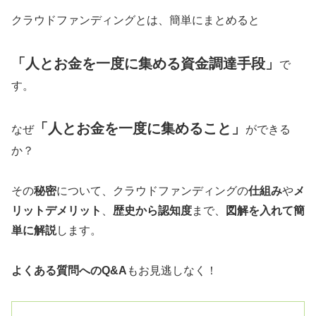
クラウドファンディングとは、簡単にまとめると
「人とお金を一度に集める資金調達手段」
で
す。
「人とお金を一度に集めること」
なぜ
ができる
か？
その
秘密
について、クラウドファンディングの
仕組み
や
メ
リットデメリット
、
歴史から認知度
まで、
図解を入れて簡
単に解説
します。
よくある質問へのQ&A
もお見逃しなく！