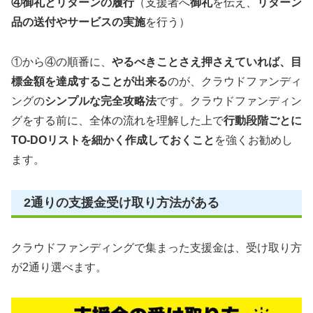
④御礼とリターンの履行
（支援者へ
御礼
を伝え、
リターン
品の送付やサービスの実施
を行う）
①から④の順番に、
やるべきことさえ押さえていれば、目
標金額を達成することが出来る
のが、クラウドファンディ
ングの
シンプルな完全攻略法
です。クラウドファンディン
グをする前に、全体の流れを理解した上で
行動段階ごとに
TO-DOリストを細かく作成しておくこと
を強くお勧めし
ます。
2通りの支援金受け取り方法がある
クラウドファンディングで集まった支援金は、受け取り方
が2通り選べます。