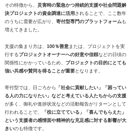
その特徴から、
災害時の緊急かつ持続的支援や社会問題解
決プロジェクトの資金調達に活用
されることで、ここ数年
のうちに需要が広がり、
寄付型専門のプラットフォーム
も
増えてきました。
支援の集まり方は、
100％善意
または、プロジェクトを実
行する
プロジェクトオーナーへの好意や信頼
などの日頃の
関係性にかかっているため、
プロジェクトの目的にとても
強い共感や賛同を得ることが重要
となります。
寄付型では、日ごろから
「社会に貢献したい」「困ってい
る人の力になりたい」などと考えている人たちからの支援
が多く、御礼や進捗状況などの活動報告がリターンとして
行われることで、
「役に立てている」「喜んでもらえた」
という支援者の感情面や精神的な充足感に対する影響が大
きい
のも特徴です。