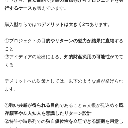
ットから、
告知目的で少額の目標額からプロジェクトを実
行するケース
も増えています。
購入型ならではの
デメリットは大きく2つ
あります。
①プロジェクトの
目的やリターンの魅力が結果に直結
する
こと
②アイディアの流出による、
知的財産流用の可能性
がでて
くる
デメリットへの対策としては、以下のような点が挙げられ
ます。
①
強い共感が得られる目的
であること＆支援が見込める
既
存顧客や友人知人を意識したリターン設計
②特許や時系列での
独自優位性を立証できる証拠
を用意し