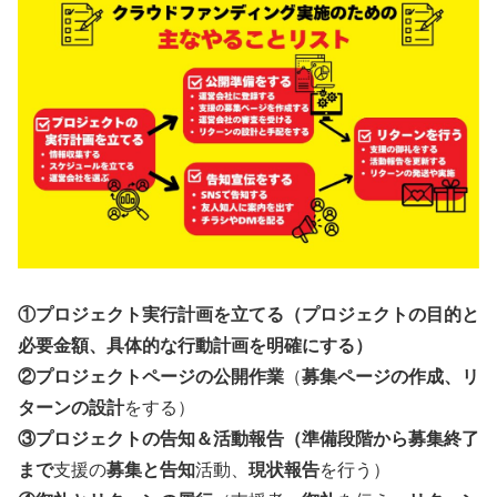
①プロジェクト実行計画を立てる（プロジェクトの目的と
必要金額、具体的な行動計画を明確にする）
②プロジェクトページの公開作業
（
募集ページの作成、リ
ターンの設計
をする）
③プロジェクトの告知＆活動報告（準備段階から募集終了
まで
支援の
募集と告知
活動、
現状報告
を行う）