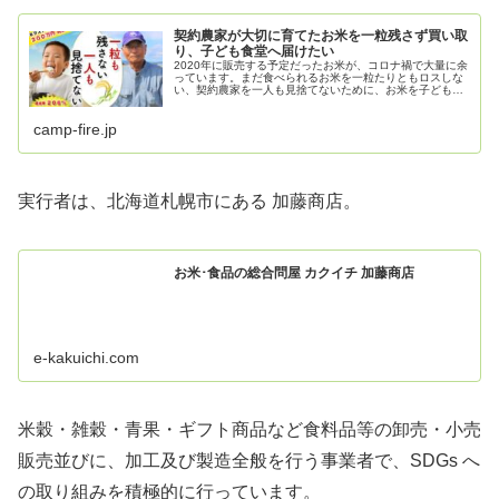
契約農家が大切に育てたお米を一粒残さず買い取
り、子ども食堂へ届けたい
2020年に販売する予定だったお米が、コロナ禍で大量に余
っています。まだ食べられるお米を一粒たりともロスしな
い、契約農家を一人も見捨てないために、お米を子ども食
堂に届けたい！そして、農家、子ども、地域社会、みんな
を笑顔にしたい！
camp-fire.jp
実行者は、北海道札幌市にある 加藤商店。
お米･食品の総合問屋 カクイチ 加藤商店
e-kakuichi.com
米穀・雑穀・青果・ギフト商品など食料品等の卸売・小売
販売並びに、加工及び製造全般を行う事業者で、SDGs へ
の取り組みを積極的に行っています。