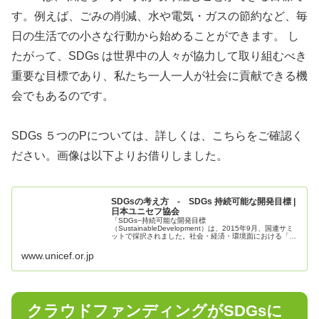
す。例えば、ごみの削減、水や電気・ガスの節約など、毎
日の生活での小さな行動から始めることができます。 し
たがって、SDGs は世界中の人々が協力して取り組むべき
重要な目標であり、私たち一人一人が社会に貢献できる機
会でもあるのです。
SDGs ５つのPについては、詳しくは、こちらをご確認く
ださい。画像は以下よりお借りしました。
SDGsの考え方 - SDGs 持続可能な開発目標 |
日本ユニセフ協会
「SDGs−持続可能な開発目標
（SustainableDevelopment）は、2015年9月、国連サミ
ットで採択されました。社会・経済・環境面における「持
続可能な開発」を目指す、先進国も途上国も含めた国際社
会共通の目標です。
www.unicef.or.jp
クラウドファンディングがSDGsに