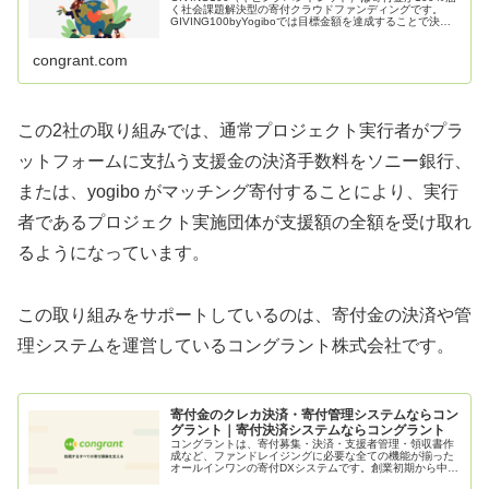
く社会課題解決型の寄付クラウドファンディングです。
GIVING100byYogiboでは目標金額を達成することで決済
手数料が0%（無料）になります。
congrant.com
この2社の取り組みでは、通常プロジェクト実行者がプラ
ットフォームに支払う支援金の決済手数料をソニー銀行、
または、yogibo がマッチング寄付することにより、実行
者であるプロジェクト実施団体が支援額の全額を受け取れ
るようになっています。
この取り組みをサポートしているのは、寄付金の決済や管
理システムを運営しているコングラント株式会社です。
寄付金のクレカ決済・寄付管理システムならコン
グラント｜寄付決済システムならコングラント
コングラントは、寄付募集・決済・支援者管理・領収書作
成など、ファンドレイジングに必要な全ての機能が揃った
オールインワンの寄付DXシステムです。創業初期から中大
規模の団体まで、3,000以上のソーシャルセクターに選ば