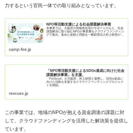
力するという官民一体での取り組みとなっています。
NPO等活動支援による社会課題解決事業
本事業では、大阪府の情報発信等のサポートのもと、社会
課題解決に取り組むNPOが事業費をクラウドファンディン
グで集め、集めた金額と同額を一般財団法人村上財団が支
援するものです。また、CAMPFIREからクラウドファンデ
ィングのサポートを受けることができるほか、ファンドレ
イジングのノウハウを培い、継続的に事業を行っていく
た...
camp-fire.jp
「NPO等活動支援によるSDGs達成に向けた社会
課題解決事業」を支援。
「ForGood」が大阪府、村上財団と連携し、SDGs達成に
向けた活動を支援するクラウドファンディングプロジェク
トを開始。
rescuex.jp
この事業では、地域のNPOが抱える資金調達の課題に対
して、クラウドファンディングを活用した解決策を提供し
ています。