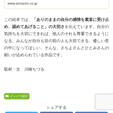
www.amazon.co.jp
%E3%82%8F%E3%81%9F%E3%81%97%E3%
81%AE%E3%82%A8%E3%83%A2%E3%81%
A1%E3%82%83%E3%82%93&qid=162211443
6&s=books&sr=1-
1&linkCode=sl1&tag=urataniinfo-
この絵本では、
「ありのままの自分の感情を素直に受け止
22&linkId=2fc53a9e44d70ecdc7fb92184e9184
f0&language=ja_JP&ref_=as_li_ss_tl
め、認めてあげること」の大切さ
を伝えています。自分の
気持ちを大切にできれば、他人のそれも尊重できるように
なる。みんなが自分も目の前の人も大切できる、優しい世
の中になってほしい。そんな、さちよさんとひとみさんの
願いが込められている作品です。
取材・文 川崎ちづる
メンバー紹介
シェアする