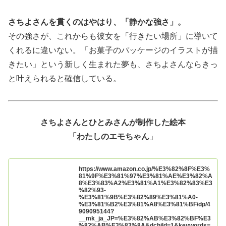
さちよさんを貫くのはやはり、「静かな強さ」。
その強さが、これからも彼女を「行きたい場所」に導いて
くれるに違いない。「お菓子のパッケージのイラストが描
きたい」という新しく生まれた夢も、さちよさんならきっ
と叶えられると確信している。
さちよさんとひとみさんが制作した絵本
「わたしのエモちゃん
」
https://www.amazon.co.jp/%E3%82%8F%E3%
81%9F%E3%81%97%E3%81%AE%E3%82%A
8%E3%83%A2%E3%81%A1%E3%82%83%E3
%82%93-
%E3%81%9B%E3%82%89%E3%81%A0-
%E3%81%B2%E3%81%A8%E3%81%BF/dp/4
909095144?
__mk_ja_JP=%E3%82%AB%E3%82%BF%E3
%82%AB%E3%83%8A&dchild=1&keywords=