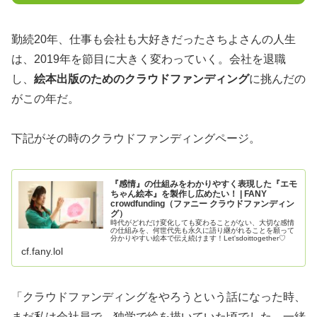
勤続20年、仕事も会社も大好きだったさちよさんの人生
は、2019年を節目に大きく変わっていく。会社を退職
し、
絵本出版のためのクラウドファンディング
に挑んだの
がこの年だ。
下記がその時のクラウドファンディングページ。
『感情』の仕組みをわかりやすく表現した『エモ
ちゃん絵本』を製作し広めたい！ | FANY
crowdfunding（ファニー クラウドファンディン
グ）
時代がどれだけ変化しても変わることがない、大切な感情
の仕組みを、何世代先も永久に語り継がれることを願って
分かりやすい絵本で伝え続けます！Let'sdoittogether♡
cf.fany.lol
「クラウドファンディングをやろうという話になった時、
まだ私は会社員で、独学で絵を描いていた頃でした。一緒