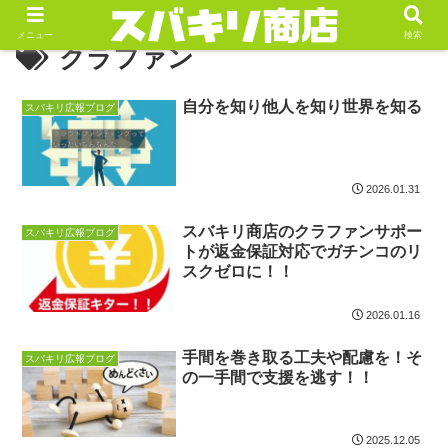
メニュー
検索
クラファン
自分を知り他人を知り世界を知る
スバキリ広報ブログ
2026.01.31
スバキリ商店のクラファンサポー
スバキリ広報ブログ
トが返金保証対応でガチンコのリ
スクゼロに！！
2026.01.16
手間を巻き取る工夫や配慮を！そ
スバキリ広報ブログ
の一手間で支援を逃す！！
2025.12.05