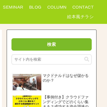
SEMINAR
BLOG
COLUMN
CONTACT
絵本風チラシ
検索
マクドナルドはなぜ儲かる
のか？
【事例付き】クラウドファ
ンディングでどのくらい集
まる？成功する資金調達の