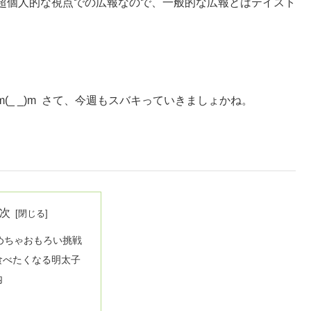
超個人的な視点での広報なので、一般的な広報とはテイスト
_ _)m さて、今週もスバキっていきましょかね。
次
のめちゃおもろい挑戦
食べたくなる明太子
内