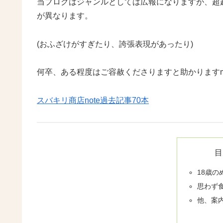
当ブログはジャンルとしては広報になりますが、超
が異なります。
(おふざけがすぎたり、誇張表現があったり)
何卒、ある程度はご容赦くださりますと助かりますm(
スバキリ商店note過去記事70本
目
18歳
思わず
他、案