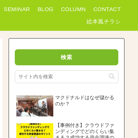
SEMINAR
BLOG
COLUMN
CONTACT
絵本風チラシ
検索
マクドナルドはなぜ儲かる
のか？
【事例付き】クラウドファ
ンディングでどのくらい集
まる？成功する資金調達の